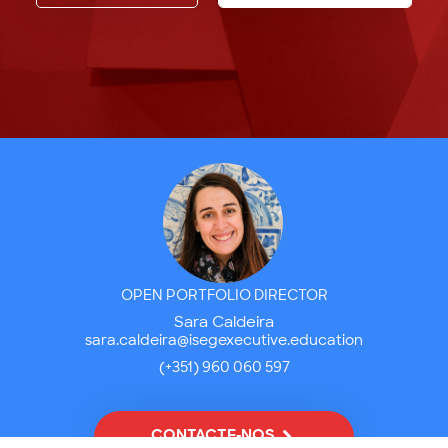
OPEN PORTFOLIO DIRECTOR
Sara Caldeira
sara.caldeira@isegexecutive.education
(+351) 960 060 597
CONTACTE-NOS