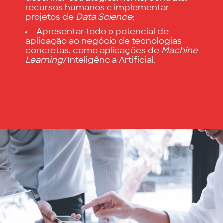
recursos humanos e implementar
projetos de
Data Science
;
Apresentar todo o potencial de
aplicação ao negócio de tecnologias
concretas, como aplicações de
Machine
Learning
/Inteligência Artificial.