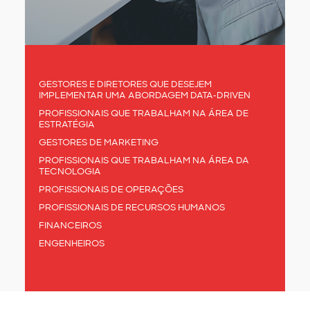
GESTORES E DIRETORES QUE DESEJEM
IMPLEMENTAR UMA ABORDAGEM DATA-DRIVEN
PROFISSIONAIS QUE TRABALHAM NA ÁREA DE
ESTRATÉGIA
GESTORES DE MARKETING
PROFISSIONAIS QUE TRABALHAM NA ÁREA DA
TECNOLOGIA
PROFISSIONAIS DE OPERAÇÕES
PROFISSIONAIS DE RECURSOS HUMANOS
FINANCEIROS
ENGENHEIROS