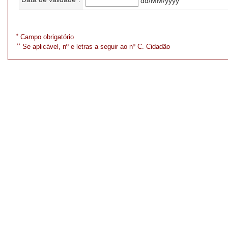
dd/MM/yyyy
*
Campo obrigatório
**
Se aplicável, nº e letras a seguir ao nº C. Cidadão