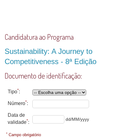
Candidatura ao Programa
Sustainability: A Journey to
Competitiveness - 8ª Edição
Documento de identificação:
*
Tipo
:
*
Número
:
Data de
dd/MM/yyyy
*
validade
:
*
Campo obrigatório