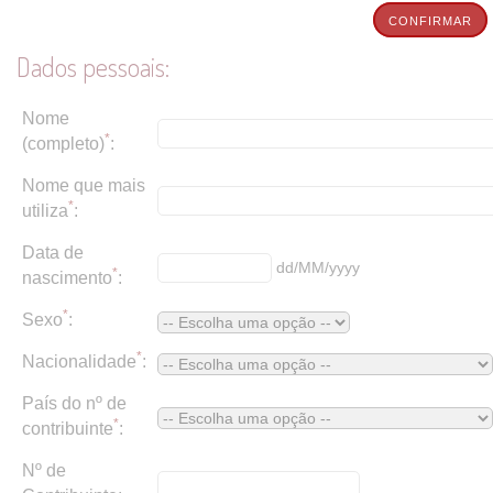
CONFIRMAR
Dados pessoais:
Nome
*
(completo)
:
Nome que mais
*
utiliza
:
Data de
dd/MM/yyyy
*
nascimento
:
*
Sexo
:
*
Nacionalidade
:
País do nº de
*
contribuinte
:
Nº de